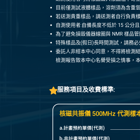
目前僅測試液體樣品，溶劑須為含重氫(
若送測貴重樣品，請送測者自行負責
自測使用者:自備長度不低於 15 公分
為了避免損毀儀器線圈與 NMR 樣品管間之 in
特殊樣品及(假日)長時間測試，請務
委託人非經本中心同意，不得將檢測
檢測報告致本中心名譽受損之情事，
服務項目及收費標準:
核磁共振儀 500MHz 代測樣
a.計畫預約單價(代測)
b.非計畫預約單價(代測)