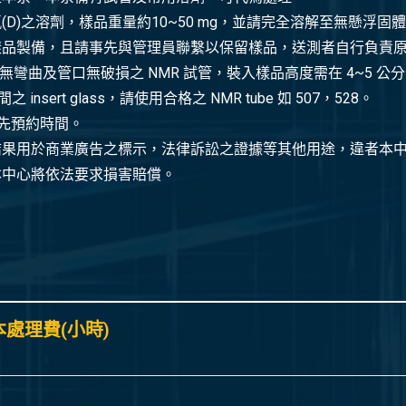
D)之溶劑，樣品重量約10~50 mg，並請完全溶解至無懸浮固
樣品製備，且請事先與管理員聯繫以保留樣品，送測者自行負責
且無彎曲及管口無破損之 NMR 試管，裝入樣品高度需在 4~5 
sert glass，請使用合格之 NMR tube 如 507，528。
必先預約時間。
結果用於商業廣告之標示，法律訴訟之證據等其他用途，違者本
本中心將依法要求損害賠償。
本處理費(小時)