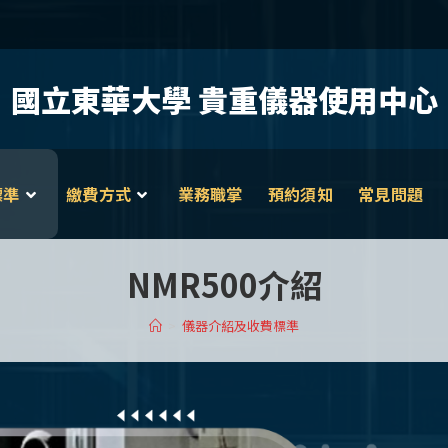
國立東華大學 貴重儀器使用中心
標準
繳費方式
業務職掌
預約須知
常見問題
NMR500介紹
>
儀器介紹及收費標準