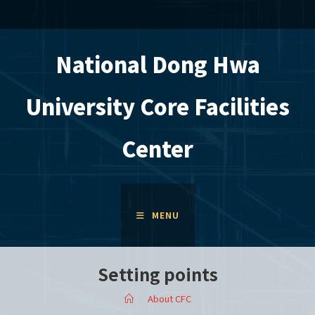
Skip
to
content
National Dong Hwa
University Core Facilities
Center
MENU
Setting points
>
About CFC