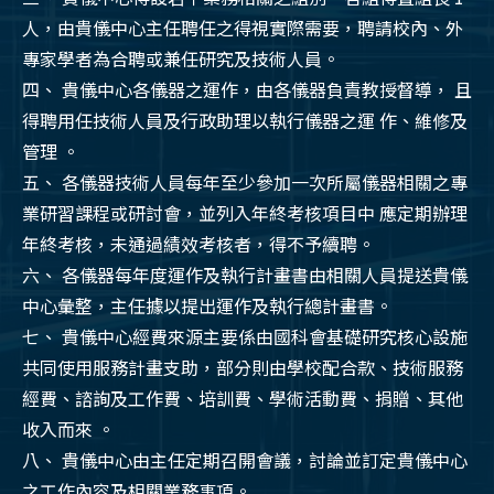
人，由貴儀中心主任聘任之得視實際需要，聘請校內、外
專家學者為合聘或兼任研究及技術人員。
四、 貴儀中心各儀器之運作，由各儀器負責教授督導， 且
得聘用任技術人員及行政助理以執行儀器之運 作、維修及
管理 。
五、 各儀器技術人員每年至少參加一次所屬儀器相關之專
業研習課程或研討會，並列入年終考核項目中 應定期辦理
年終考核，未通過績效考核者，得不予續聘。
六、 各儀器每年度運作及執行計畫書由相關人員提送貴儀
中心彙整，主任據以提出運作及執行總計畫書。
七、 貴儀中心經費來源主要係由國科會基礎研究核心設施
共同使用服務計畫支助，部分則由學校配合款、技術服務
經費、諮詢及工作費、培訓費、學術活動費、捐贈、其他
收入而來 。
八、 貴儀中心由主任定期召開會議，討論並訂定貴儀中心
之工作內容及相關業務事項。