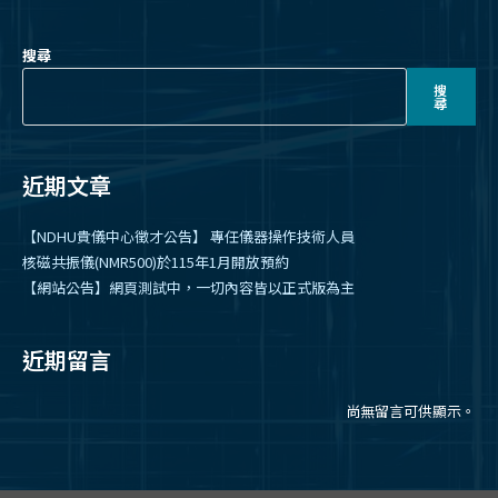
視
視
視
開
開
開
開
開
開
開
窗
窗
窗
啟
啟
啟
啟
啟
啟
啟
中
中
中
搜尋
開
開
開
啟
啟
啟
搜
尋
近期文章
【NDHU貴儀中心徵才公告】 專任儀器操作技術人員
核磁共振儀(NMR500)於115年1月開放預約
【網站公告】網頁測試中，一切內容皆以正式版為主
近期留言
尚無留言可供顯示。