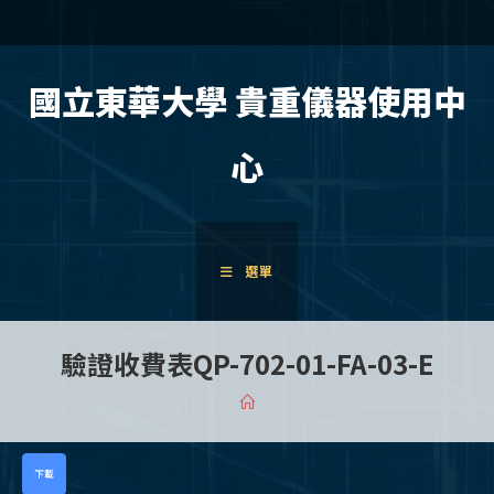
跳
至
內
國立東華大學 貴重儀器使用中
容
心
選單
驗證收費表QP-702-01-FA-03-E
下載