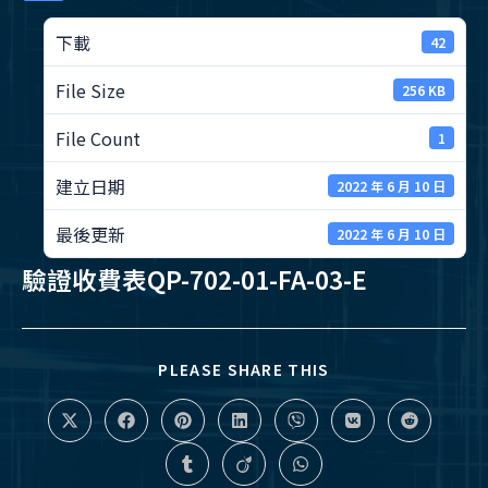
下載
42
File Size
256 KB
File Count
1
建立日期
2022 年 6 月 10 日
最後更新
2022 年 6 月 10 日
驗證收費表QP-702-01-FA-03-E
分
PLEASE SHARE THIS
享
此
內
在
在
在
在
在
在
在
容
新
新
新
新
新
新
新
視
視
視
視
視
視
視
在
在
在
窗
窗
窗
窗
窗
窗
窗
新
新
新
中
中
中
中
中
中
中