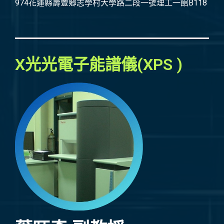
974花蓮縣壽豐鄉志學村大學路二段一號理工一館B118
X光光電子能譜儀(XPS )